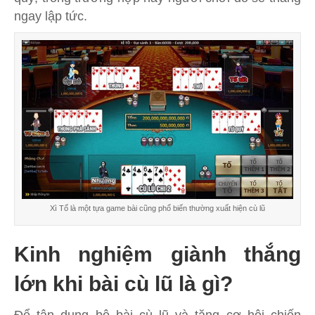
ngay lập tức.
Xì Tố là một tựa game bài cũng phổ biến thường xuất hiện cù lũ
Kinh nghiệm giành thắng
lớn khi bài cù lũ là gì?
Để tận dụng bộ bài cù lũ và tăng cơ hội chiến