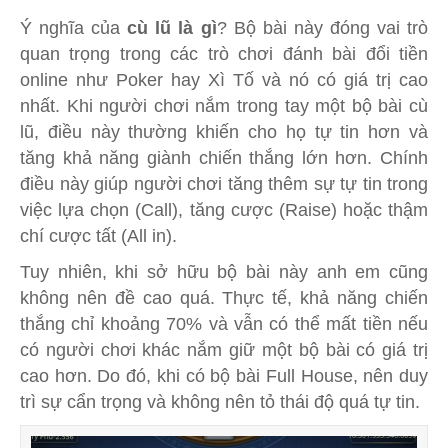
Ý nghĩa của
cù lũ là gì
? Bộ bài này đóng vai trò
quan trọng trong các trò chơi đánh bài đổi tiền
online như Poker hay Xì Tố và nó có giá trị cao
nhất. Khi người chơi nắm trong tay một bộ bài cù
lũ, điều này thường khiến cho họ tự tin hơn và
tăng khả năng giành chiến thắng lớn hơn. Chính
điều này giúp người chơi tăng thêm sự tự tin trong
việc lựa chọn (Call), tăng cược (Raise) hoặc thậm
chí cược tất (All in).
Tuy nhiên, khi sở hữu bộ bài này anh em cũng
không nên đề cao quá. Thực tế, khả năng chiến
thắng chỉ khoảng 70% và vẫn có thể mất tiền nếu
có người chơi khác nắm giữ một bộ bài có giá trị
cao hơn. Do đó, khi có bộ bài Full House, nên duy
trì sự cẩn trọng và không nên tỏ thái độ quá tự tin.