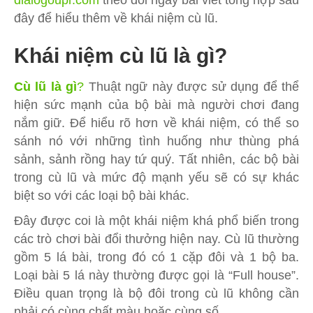
dialogoupr.com
theo dõi ngay bài viết tổng hợp sau
đây để hiểu thêm về khái niệm cù lũ.
Khái niệm cù lũ là gì?
Cù lũ là gì
?
Thuật ngữ này được sử dụng để thể
hiện sức mạnh của bộ bài mà người chơi đang
nắm giữ. Để hiểu rõ hơn về khái niệm, có thể so
sánh nó với những tình huống như thùng phá
sảnh, sảnh rồng hay tứ quý. Tất nhiên, các bộ bài
trong cù lũ và mức độ mạnh yếu sẽ có sự khác
biệt so với các loại bộ bài khác.
Đây được coi là một khái niệm khá phổ biến trong
các trò chơi bài đổi thưởng hiện nay. Cù lũ thường
gồm 5 lá bài, trong đó có 1 cặp đôi và 1 bộ ba.
Loại bài 5 lá này thường được gọi là “Full house”.
Điều quan trọng là bộ đôi trong cù lũ không cần
phải có cùng chất màu hoặc cùng số.