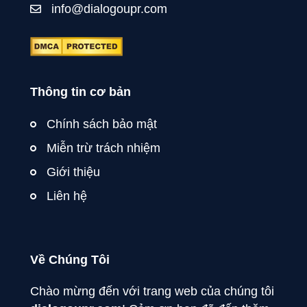
info@dialogoupr.com
Thông tin cơ bản
Chính sách bảo mật
Miễn trừ trách nhiệm
Giới thiệu
Liên hệ
Về Chúng Tôi
Chào mừng đến với trang web của chúng tôi