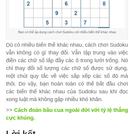
Bạn có thể áp dụng cách chơi Sudoku với nhiều biến thể khác nhau
Dù có nhiều biến thể khác nhau, cách chơi Sudoku
vẫn không có gì thay đổi. Vẫn tập trung vào việc
điền các chữ số lấp đầy các ô trong lưới trống. Nó
chỉ thay đổi số lượng các chữ số được sử dụng,
một chút quy tắc về việc sắp xếp các số đó mà
thôi. Do vậy, bạn hoàn toàn có thể bắt đầu chơi
các biến thể khác nhau của Sudoku sau khi đọc
xong luật mà không gặp nhiều khó khăn.
>>
Cách đoán bầu cua ngoài đời với tỷ lệ thắng
cực khủng.
Lời kết