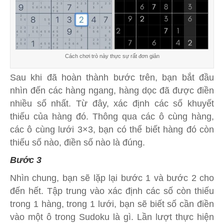
Cách chơi trò này thực sự rất đơn giản
Sau khi đã hoàn thành bước trên, bạn bắt đầu
nhìn đến các hàng ngang, hàng dọc đã được điền
nhiều số nhất. Từ đây, xác định các số khuyết
thiếu của hàng đó. Thông qua các ô cùng hàng,
các ô cùng lưới 3×3, bạn có thể biết hàng đó còn
thiếu số nào, điền số nào là đúng.
Bước 3
Nhìn chung, bạn sẽ lặp lại bước 1 và bước 2 cho
đến hết. Tập trung vào xác định các số còn thiếu
trong 1 hàng, trong 1 lưới, bạn sẽ biết số cần điền
vào một ô trong Sudoku là gì. Lần lượt thực hiện