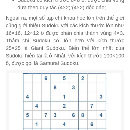
Sudoku có kích thước 8×8 ô, được chia vùng
dựa theo quy tắc (4×2):(4×2) độc đáo;
Ngoài ra, một số tạp chí khoa học lớn trên thế giới
cũng giới thiệu Sudoku với các kích thước lớn như
16×16, 12×12 ô được phân chia thành vùng 4×3.
Thậm chí Sudoku cỡi lớn hơn với kích thước
25×25 là Giant Sudoku. Biến thể lớn nhất của
Sudoku hiện tại là ở Nhật, với kích thước 100×100
ô, được gọi là Samurai Sudoku.