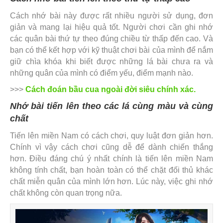
Cách nhớ bài này được rất nhiều người sử dụng, đơn
giản và mang lại hiệu quả tốt. Người chơi cần ghi nhớ
các quân bài thứ tự theo đúng chiều từ thấp đến cao. Và
bạn có thể kết hợp với kỹ thuật chơi bài của mình để nắm
giữ chìa khóa khi biết được những lá bài chưa ra và
những quân của mình có điểm yếu, điểm mạnh nào.
>>>
Cách đoán bầu cua ngoài đời siêu chính xác.
Nhớ bài tiến lên theo các lá cùng màu và cùng
chất
Tiến lên miền Nam có cách chơi, quy luật đơn giản hơn.
Chính vì vậy cách chơi cũng dễ để dành chiến thắng
hơn. Điều đáng chú ý nhất chính là tiến lên miền Nam
không tính chất, bạn hoàn toàn có thể chặt đối thủ khác
chất miễn quân của mình lớn hơn. Lúc này, việc ghi nhớ
chất không còn quan trọng nữa.