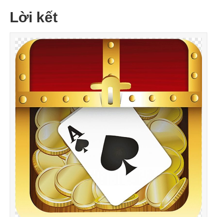
Lời kết