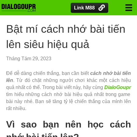
Link M88
Bật mí cách nhớ bài tiến
lên siêu hiệu quả
Tháng Tám 29, 2023
Để dễ dàng chiến thắng, bạn cần biết
cách nhớ bài tiến
lên
. Từ đó chặt những người chơi khác một cách hiệu
quả nhất có thể. Trong bài viết này, hãy cùng
DialoGoupr
tìm hiểu những cách nhớ bài hiệu quả nhất trong game
bài này nhé. Bạn sẽ tăng tỷ lệ chiến thắng của mình lên
rất nhiều.
Vì sao bạn nên học cách