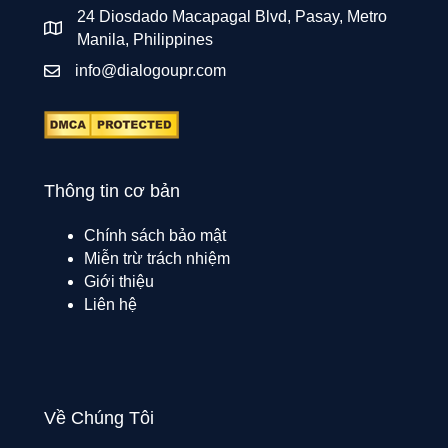
24 Diosdado Macapagal Blvd, Pasay, Metro
Manila, Philippines
info@dialogoupr.com
Thông tin cơ bản
Chính sách bảo mật
Miễn trừ trách nhiệm
Giới thiệu
Liên hệ
Về Chúng Tôi