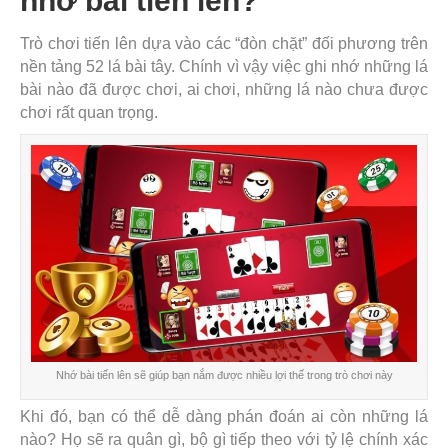
nhớ bài tiến lên?
Trò chơi tiến lên dựa vào các “đòn chặt” đối phương trên
nền tảng 52 lá bài tây. Chính vì vậy việc ghi nhớ những lá
bài nào đã được chơi, ai chơi, những lá nào chưa được
chơi rất quan trọng.
Nhớ bài tiến lên sẽ giúp bạn nắm được nhiều lợi thế trong trò chơi này
Khi đó, bạn có thể dễ dàng phán đoán ai còn những lá
nào? Họ sẽ ra quân gì, bộ gì tiếp theo với tỷ lệ chính xác