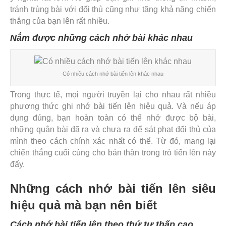
tránh trùng bài với đối thủ cũng như tăng khả năng chiến
thắng của bạn lên rất nhiều.
Nắm được những cách nhớ bài khác nhau
Có nhiều cách nhớ bài tiến lên khác nhau
Trong thực tế, mọi người truyền lại cho nhau rất nhiều
phương thức ghi nhớ bài tiến lên hiệu quả. Và nếu áp
dụng đúng, bạn hoàn toàn có thể nhớ được bộ bài,
những quân bài đã ra và chưa ra để sát phạt đối thủ của
mình theo cách chính xác nhất có thể. Từ đó, mang lại
chiến thắng cuối cùng cho bản thân trong trò tiến lên này
đấy.
Những cách nhớ bài tiến lên siêu
hiệu quả mà bạn nên biết
Cách nhớ bài tiến lên theo thứ tự thấp cao