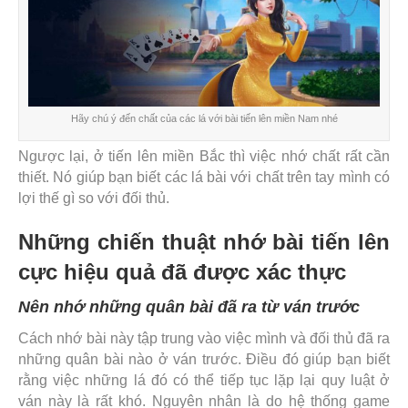
Hãy chú ý đến chất của các lá với bài tiến lên miền Nam nhé
Ngược lại, ở tiến lên miền Bắc thì việc nhớ chất rất cần
thiết. Nó giúp bạn biết các lá bài với chất trên tay mình có
lợi thế gì so với đối thủ.
Những chiến thuật nhớ bài tiến lên
cực hiệu quả đã được xác thực
Nên nhớ những quân bài đã ra từ ván trước
Cách nhớ bài này tập trung vào việc mình và đối thủ đã ra
những quân bài nào ở ván trước. Điều đó giúp bạn biết
rằng việc những lá đó có thể tiếp tục lặp lại quy luật ở
ván này là rất khó. Nguyên nhân là do hệ thống game